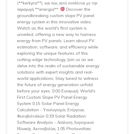
(**kerkyra**), και πώς αυτό συνδέεται με την
παραγωγή **energia**.
Discover the
groundbreaking custom slope PV panel
energy system in this innovative video.
Watch as the world's first system is
unveiled, offering a new way to harness
energy from PV panels. Learn about PV
estimation, software, and efficiency while
exploring the unique features of this
cutting-edge technology. Join us as we
delve into the realm of sustainable energy
solutions with expert insights and real-
world applications. Stay tuned to witness
the future of energy generation unfold
before your eyes. 0:00 Εισαγωγή: World's
First Custom Slope PV Panel Energy
System 0:15 Solar Panel Energy
Calculation - Υπολογισμός Ενέργειας
Φωτοβολταϊκών 0:39 Solar Radiation
Software Analysis - Ανάλυση Λογισμικού
Ηλιακής Ακτινοβολίας 1:05 Photovoltaic