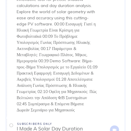
calculations and day duration analysis.
Explore the world of solar geometry with
ease and accuracy using this cutting-
edge PV software. 00:00 Εισαγωγή: Γιατί η
Ηλιακή Γεωμετρία Είναι Κρίσιμη για
Φωτοβολταϊκά 00:09 Το Πρόβλημα:
Υπολογισμός Γωνίας Πρόσπτωσης Ηλιακής
Ακτινοβολίας 00:17 Παράμετροι &
Μεταβλητές: Γεωγραφικό Πλάτος, Μήκος,
Ημερομηνία 00:39 Demo Software: Βήμα-
προς-Βήμα Υπολογισμός με το Εργαλείο 01:09
Πρακτική Εφαρμογή: Εισαγωγή Δεδομένων &
Ακριβείς Υπολογισμοί 01:28 Αποτελέσματα:
Ανάλυση Γωνίας Πρόσπτωσης & Ηλιακής
Γεωμετρίας 02:10 Οφέλη για Μηχανικούς: Πώς
Βελτιώνει την Απόδοση Φ/Β Συστημάτων
02:45 Συμπέρασμα & Επόμενα Βήματα:
Δωρεάν Σεμινάριο για Μηχανικούς
SUBSCRIBERS ONLY
I Made A Solar Day Duration