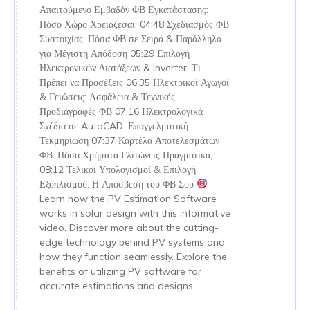
Απαιτούμενο Εμβαδόν ΦΒ Εγκατάστασης:
Πόσο Χώρο Χρειάζεσαι; 04:48 Σχεδιασμός ΦΒ
Συστοιχίας: Πόσα ΦΒ σε Σειρά & Παράλληλα
για Μέγιστη Απόδοση 05:29 Επιλογή
Ηλεκτρονικών Διατάξεων & Inverter: Τι
Πρέπει να Προσέξεις 06:35 Ηλεκτρικοί Αγωγοί
& Γειώσεις: Ασφάλεια & Τεχνικές
Προδιαγραφές ΦΒ 07:16 Ηλεκτρολογικά
Σχέδια σε AutoCAD: Επαγγελματική
Τεκμηρίωση 07:37 Καρτέλα Αποτελεσμάτων
ΦΒ: Πόσα Χρήματα Γλιτώνεις Πραγματικά;
08:12 Τελικοί Υπολογισμοί & Επιλογή
Εξοπλισμού: Η Απόσβεση του ΦΒ Σου
Learn how the PV Estimation Software
works in solar design with this informative
video. Discover more about the cutting-
edge technology behind PV systems and
how they function seamlessly. Explore the
benefits of utilizing PV software for
accurate estimations and designs.