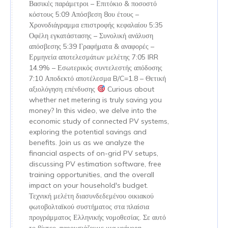
Βασικές παράμετροι – Επιτόκιο & ποσοστό
κόστους 5:09 Απόσβεση 8ου έτους –
Χρονοδιάγραμμα επιστροφής κεφαλαίου 5:35
Οφέλη εγκατάστασης – Συνολική ανάλυση
απόσβεσης 5:39 Γραφήματα & αναφορές –
Ερμηνεία αποτελεσμάτων μελέτης 7:05 IRR
14.9% – Εσωτερικός συντελεστής απόδοσης
7:10 Αποδεκτό αποτέλεσμα B/C=1.8 – Θετική
αξιολόγηση επένδυσης
Curious about
whether net metering is truly saving you
money? In this video, we delve into the
economic study of connected PV systems,
exploring the potential savings and
benefits. Join us as we analyze the
financial aspects of on-grid PV setups,
discussing PV estimation software, free
training opportunities, and the overall
impact on your household's budget.
Τεχνική μελέτη διασυνδεδεμένου οικιακού
φωτοβολταϊκού συστήματος στα πλαίσια
προγράμματος Ελληνικής νομοθεσίας. Σε αυτό
το βίντεο, παρουσιάζουμε μια γρήγορη