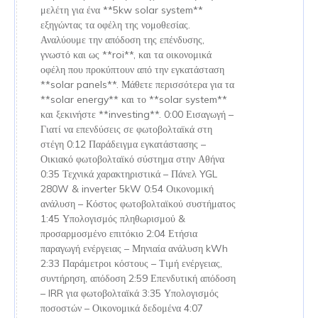
μελέτη για ένα **5kw solar system**
εξηγώντας τα οφέλη της νομοθεσίας.
Αναλύουμε την απόδοση της επένδυσης,
γνωστό και ως **roi**, και τα οικονομικά
οφέλη που προκύπτουν από την εγκατάσταση
**solar panels**. Μάθετε περισσότερα για τα
**solar energy** και το **solar system**
και ξεκινήστε **investing**. 0:00 Εισαγωγή –
Γιατί να επενδύσεις σε φωτοβολταϊκά στη
στέγη 0:12 Παράδειγμα εγκατάστασης –
Οικιακό φωτοβολταϊκό σύστημα στην Αθήνα
0:35 Τεχνικά χαρακτηριστικά – Πάνελ YGL
280W & inverter 5kW 0:54 Οικονομική
ανάλυση – Κόστος φωτοβολταϊκού συστήματος
1:45 Υπολογισμός πληθωρισμού &
προσαρμοσμένο επιτόκιο 2:04 Ετήσια
παραγωγή ενέργειας – Μηνιαία ανάλυση kWh
2:33 Παράμετροι κόστους – Τιμή ενέργειας,
συντήρηση, απόδοση 2:59 Επενδυτική απόδοση
– IRR για φωτοβολταϊκά 3:35 Υπολογισμός
ποσοστών – Οικονομικά δεδομένα 4:07