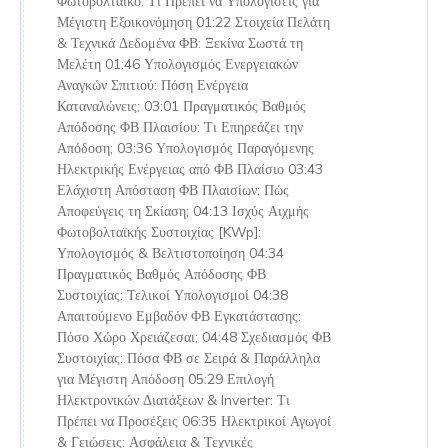
Φωτοβολταϊκό: Τι Πρέπει να Υπολογίσεις για
Μέγιστη Εξοικονόμηση 01:22 Στοιχεία Πελάτη
& Τεχνικά Δεδομένα ΦΒ: Ξεκίνα Σωστά τη
Μελέτη 01:46 Υπολογισμός Ενεργειακών
Αναγκών Σπιτιού: Πόση Ενέργεια
Καταναλώνεις; 03:01 Πραγματικός Βαθμός
Απόδοσης ΦΒ Πλαισίου: Τι Επηρεάζει την
Απόδοση; 03:36 Υπολογισμός Παραγόμενης
Ηλεκτρικής Ενέργειας από ΦΒ Πλαίσιο 03:43
Ελάχιστη Απόσταση ΦΒ Πλαισίων: Πώς
Αποφεύγεις τη Σκίαση; 04:13 Ισχύς Αιχμής
Φωτοβολταϊκής Συστοιχίας [KWp]:
Υπολογισμός & Βελτιστοποίηση 04:34
Πραγματικός Βαθμός Απόδοσης ΦΒ
Συστοιχίας: Τελικοί Υπολογισμοί 04:38
Απαιτούμενο Εμβαδόν ΦΒ Εγκατάστασης:
Πόσο Χώρο Χρειάζεσαι; 04:48 Σχεδιασμός ΦΒ
Συστοιχίας: Πόσα ΦΒ σε Σειρά & Παράλληλα
για Μέγιστη Απόδοση 05:29 Επιλογή
Ηλεκτρονικών Διατάξεων & Inverter: Τι
Πρέπει να Προσέξεις 06:35 Ηλεκτρικοί Αγωγοί
& Γειώσεις: Ασφάλεια & Τεχνικές