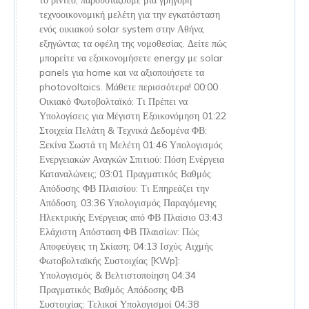
τεχνοοικονομική μελέτη για την εγκατάσταση
ενός οικιακού solar system στην Αθήνα,
εξηγώντας τα οφέλη της νομοθεσίας. Δείτε πώς
μπορείτε να εξοικονομήσετε energy με solar
panels για home και να αξιοποιήσετε τα
photovoltaics. Μάθετε περισσότερα! 00:00
Οικιακό Φωτοβολταϊκό: Τι Πρέπει να
Υπολογίσεις για Μέγιστη Εξοικονόμηση 01:22
Στοιχεία Πελάτη & Τεχνικά Δεδομένα ΦΒ:
Ξεκίνα Σωστά τη Μελέτη 01:46 Υπολογισμός
Ενεργειακών Αναγκών Σπιτιού: Πόση Ενέργεια
Καταναλώνεις; 03:01 Πραγματικός Βαθμός
Απόδοσης ΦΒ Πλαισίου: Τι Επηρεάζει την
Απόδοση; 03:36 Υπολογισμός Παραγόμενης
Ηλεκτρικής Ενέργειας από ΦΒ Πλαίσιο 03:43
Ελάχιστη Απόσταση ΦΒ Πλαισίων: Πώς
Αποφεύγεις τη Σκίαση; 04:13 Ισχύς Αιχμής
Φωτοβολταϊκής Συστοιχίας [KWp]:
Υπολογισμός & Βελτιστοποίηση 04:34
Πραγματικός Βαθμός Απόδοσης ΦΒ
Συστοιχίας: Τελικοί Υπολογισμοί 04:38