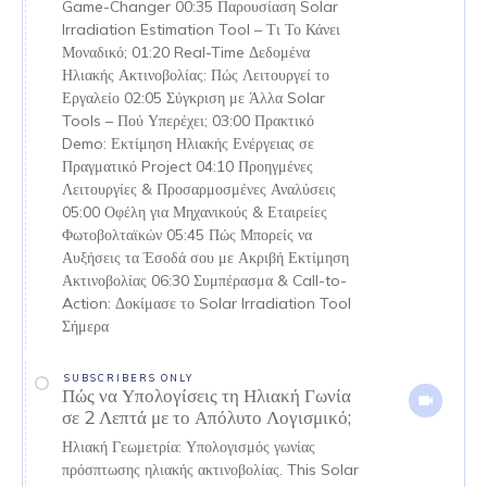
Game-Changer 00:35 Παρουσίαση Solar
Irradiation Estimation Tool – Τι Το Κάνει
Μοναδικό; 01:20 Real-Time Δεδομένα
Ηλιακής Ακτινοβολίας: Πώς Λειτουργεί το
Εργαλείο 02:05 Σύγκριση με Άλλα Solar
Tools – Πού Υπερέχει; 03:00 Πρακτικό
Demo: Εκτίμηση Ηλιακής Ενέργειας σε
Πραγματικό Project 04:10 Προηγμένες
Λειτουργίες & Προσαρμοσμένες Αναλύσεις
05:00 Οφέλη για Μηχανικούς & Εταιρείες
Φωτοβολταϊκών 05:45 Πώς Μπορείς να
Αυξήσεις τα Έσοδά σου με Ακριβή Εκτίμηση
Ακτινοβολίας 06:30 Συμπέρασμα & Call-to-
Action: Δοκίμασε το Solar Irradiation Tool
Σήμερα
SUBSCRIBERS ONLY
Πώς να Υπολογίσεις τη Ηλιακή Γωνία
σε 2 Λεπτά με το Απόλυτο Λογισμικό;
Ηλιακή Γεωμετρία: Υπολογισμός γωνίας
πρόσπτωσης ηλιακής ακτινοβολίας. This Solar