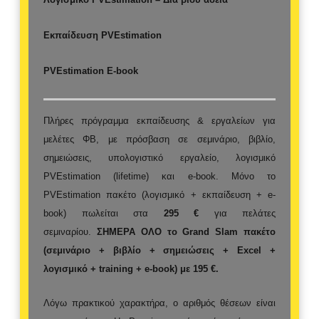
Εκπαίδευση PVEstimation
PVEstimation E-book
Πλήρες πρόγραμμα εκπαίδευσης & εργαλείων για
μελέτες ΦΒ, με πρόσβαση σε σεμινάριο, βιβλίο,
σημειώσεις, υπολογιστικό εργαλείο, λογισμικό
PVEstimation (lifetime) και e-book. Μόνο το
PVEstimation πακέτο (λογισμικό + εκπαίδευση + e-
book) πωλείται στα
295 €
για πελάτες
σεμιναρίου.
ΣΗΜΕΡΑ
ΟΛΟ το Grand Slam πακέτο
(σεμινάριο + βιβλίο + σημειώσεις + Excel +
λογισμικό + training + e-book) με
195 €
.
Λόγω πρακτικού χαρακτήρα, ο αριθμός θέσεων είναι