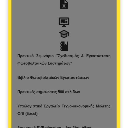
Πρακτικό Σεμινάριο "Σχεδιασμός & Εγκατάσταση
Φωτοβολταϊκών Συστημάτων"
Βιβλίο Φωτοβολταϊκών Εγκαταστάσεων
Πρακτικές σημειώσεις 500 σελίδων
Υπολογιστικό Εργαλείο Τεχνο-οικονομικής Μελέτης
Φ/Β (Excel)
Λογισμικό PVEstimation – Δια βίου άδεια