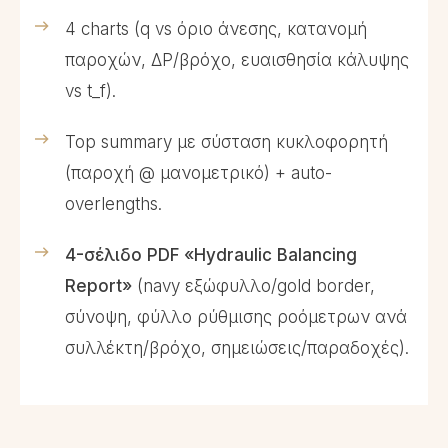
4 charts (q vs όριο άνεσης, κατανομή
παροχών, ΔP/βρόχο, ευαισθησία κάλυψης
vs t_f).
Top summary με σύσταση κυκλοφορητή
(παροχή @ μανομετρικό) + auto-
overlengths.
4-σέλιδο PDF «Hydraulic Balancing
Report»
(navy εξώφυλλο/gold border,
σύνοψη, φύλλο ρύθμισης ροόμετρων ανά
συλλέκτη/βρόχο, σημειώσεις/παραδοχές).