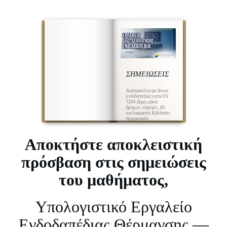
ΣΗΜΕΙΩΣΕΙΣ
Διαστασιολόγησε δίκτυο
ενδοδαπέδιας κατά EN
1264: βήμα, μήκος
βρόχων, παροχές, ΔP,
κυκλοφορητής & βέλτιστη
θερμοκρασία
προσαγωγής HP για
μέγιστο COP. Με
μοντέλο θερμικών
Αποκτήστε αποκλειστική
αντιστάσεων (spreading
+ screed + pipe +
surface) που είναι η
πρόσβαση στις σημειώσεις
αναλυτική βάση του EN
1264: εγγυάται σωστή
φυσική μονοτονία
του μαθήματος,
(πυκνότερο βήμα/
χαμηλότερη R δαπέδου
→ υψηλότερη απόδοση).
κυττάρου μπορεί να
υποβαθμίσει σημαντικά
Υπολογιστικό Εργαλείο
την απόδοση ολόκληρου
του πλαισίου.
commodo
Ενδοδαπέδιας Θέρμανσης —