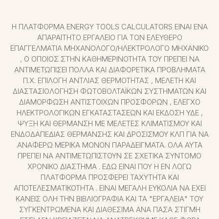
Η ΠΛΑΤΦΌΡΜΑ ENERGY TOOLS CALCULATORS ΕΊΝΑΙ ΈΝΑ
ΑΠΑΡΑΊΤΗΤΟ ΕΡΓΑΛΕΊΟ ΓΙΑ ΤΟΝ ΕΛΕΎΘΕΡΟ
ΕΠΑΓΓΕΛΜΑΤΊΑ ΜΗΧΑΝΟΛΌΓΟ/ΗΛΕΚΤΡΟΛΌΓΟ ΜΗΧΑΝΙΚΌ
, Ο ΟΠΟΊΟΣ ΣΤΗΝ ΚΑΘΗΜΕΡΙΝΌΤΗΤΆ ΤΟΥ ΠΡΈΠΕΙ ΝΑ
ΑΝΤΙΜΕΤΩΠΊΣΕΙ ΠΟΛΛΆ ΚΑΙ ΔΙΑΦΟΡΕΤΙΚΆ ΠΡΟΒΛΉΜΑΤΑ
Π.Χ. ΕΠΙΛΟΓΉ ΑΝΤΛΊΑΣ ΘΕΡΜΌΤΗΤΑΣ , ΜΕΛΈΤΗ ΚΑΙ
ΔΙΑΣΤΑΣΙΟΛΌΓΗΣΗ ΦΩΤΟΒΟΛΤΑΪΚΏΝ ΣΥΣΤΗΜΆΤΩΝ ΚΑΙ
ΔΙΑΜΌΡΦΩΣΗ ΑΝΤΊΣΤΟΙΧΩΝ ΠΡΟΣΦΟΡΏΝ , ΈΛΕΓΧΟ
ΗΛΕΚΤΡΟΛΟΓΙΚΏΝ ΕΓΚΑΤΑΣΤΆΣΕΩΝ ΚΑΙ ΈΚΔΟΣΗ ΥΔΕ ,
ΨΎΞΗ ΚΑΙ ΘΈΡΜΑΝΣΗ ΜΕ ΜΕΛΈΤΕΣ ΚΛΙΜΑΤΙΣΜΟΎ ΚΑΙ
ΕΝΔΟΔΑΠΈΔΙΑΣ ΘΈΡΜΑΝΣΗΣ ΚΑΙ ΔΡΟΣΙΣΜΟΎ ΚΛΠ ΓΙΑ ΝΑ
ΑΝΑΦΈΡΩ ΜΕΡΙΚΆ ΜΌΝΟΝ ΠΑΡΑΔΕΊΓΜΑΤΑ. ΌΛΑ ΑΥΤΆ
ΠΡΈΠΕΙ ΝΑ ΑΝΤΙΜΕΤΩΠΙΣΤΟΎΝ ΣΕ ΣΧΕΤΙΚΆ ΣΎΝΤΟΜΟ
ΧΡΟΝΙΚΌ ΔΙΆΣΤΗΜΑ . ΕΔΏ ΕΊΝΑΙ ΠΟΥ Η ΕΝ ΛΌΓΩ
ΠΛΑΤΦΌΡΜΑ ΠΡΟΣΦΈΡΕΙ ΤΑΧΎΤΗΤΑ ΚΑΙ
ΑΠΟΤΕΛΕΣΜΑΤΙΚΌΤΗΤΑ . ΕΊΝΑΙ ΜΕΓΆΛΗ ΕΥΚΟΛΊΑ ΝΑ ΈΧΕΙ
ΚΑΝΕΊΣ ΌΛΗ ΤΗΝ ΒΙΒΛΙΟΓΡΑΦΊΑ ΚΑΙ ΤΑ "ΕΡΓΑΛΕΊΑ" ΤΟΥ
ΣΥΓΚΕΝΤΡΩΜΈΝΑ ΚΑΙ ΔΙΑΘΈΣΙΜΑ ΑΝΆ ΠΆΣΑ ΣΤΙΓΜΉ