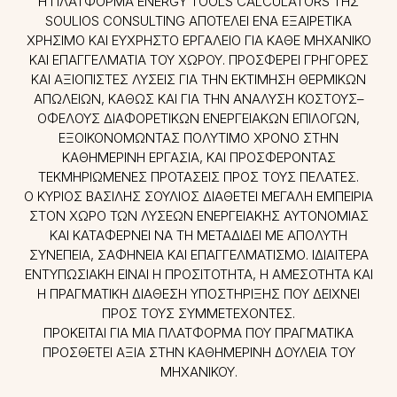
Η ΠΛΑΤΦΌΡΜΑ ENERGY TOOLS CALCULATORS ΤΗΣ
SOULIOS CONSULTING ΑΠΟΤΕΛΕΊ ΈΝΑ ΕΞΑΙΡΕΤΙΚΆ
ΧΡΉΣΙΜΟ ΚΑΙ ΕΎΧΡΗΣΤΟ ΕΡΓΑΛΕΊΟ ΓΙΑ ΚΆΘΕ ΜΗΧΑΝΙΚΌ
ΚΑΙ ΕΠΑΓΓΕΛΜΑΤΊΑ ΤΟΥ ΧΏΡΟΥ. ΠΡΟΣΦΈΡΕΙ ΓΡΉΓΟΡΕΣ
ΚΑΙ ΑΞΙΌΠΙΣΤΕΣ ΛΎΣΕΙΣ ΓΙΑ ΤΗΝ ΕΚΤΊΜΗΣΗ ΘΕΡΜΙΚΏΝ
ΑΠΩΛΕΙΏΝ, ΚΑΘΏΣ ΚΑΙ ΓΙΑ ΤΗΝ ΑΝΆΛΥΣΗ ΚΌΣΤΟΥΣ–
ΟΦΈΛΟΥΣ ΔΙΑΦΟΡΕΤΙΚΏΝ ΕΝΕΡΓΕΙΑΚΏΝ ΕΠΙΛΟΓΏΝ,
ΕΞΟΙΚΟΝΟΜΏΝΤΑΣ ΠΟΛΎΤΙΜΟ ΧΡΌΝΟ ΣΤΗΝ
ΚΑΘΗΜΕΡΙΝΉ ΕΡΓΑΣΊΑ, ΚΑΙ ΠΡΟΣΦΈΡΟΝΤΑΣ
ΤΕΚΜΗΡΙΩΜΈΝΕΣ ΠΡΟΤΆΣΕΙΣ ΠΡΟΣ ΤΟΥΣ ΠΕΛΆΤΕΣ.
Ο ΚΎΡΙΟΣ ΒΑΣΊΛΗΣ ΣΟΎΛΙΟΣ ΔΙΑΘΈΤΕΙ ΜΕΓΆΛΗ ΕΜΠΕΙΡΊΑ
ΣΤΟΝ ΧΏΡΟ ΤΩΝ ΛΎΣΕΩΝ ΕΝΕΡΓΕΙΑΚΉΣ ΑΥΤΟΝΟΜΊΑΣ
ΚΑΙ ΚΑΤΑΦΈΡΝΕΙ ΝΑ ΤΗ ΜΕΤΑΔΊΔΕΙ ΜΕ ΑΠΌΛΥΤΗ
ΣΥΝΈΠΕΙΑ, ΣΑΦΉΝΕΙΑ ΚΑΙ ΕΠΑΓΓΕΛΜΑΤΙΣΜΌ. ΙΔΙΑΊΤΕΡΑ
ΕΝΤΥΠΩΣΙΑΚΉ ΕΊΝΑΙ Η ΠΡΟΣΙΤΌΤΗΤΑ, Η ΑΜΕΣΌΤΗΤΑ ΚΑΙ
Η ΠΡΑΓΜΑΤΙΚΉ ΔΙΆΘΕΣΗ ΥΠΟΣΤΉΡΙΞΗΣ ΠΟΥ ΔΕΊΧΝΕΙ
ΠΡΟΣ ΤΟΥΣ ΣΥΜΜΕΤΈΧΟΝΤΕΣ.
ΠΡΌΚΕΙΤΑΙ ΓΙΑ ΜΙΑ ΠΛΑΤΦΌΡΜΑ ΠΟΥ ΠΡΑΓΜΑΤΙΚΆ
ΠΡΟΣΘΈΤΕΙ ΑΞΊΑ ΣΤΗΝ ΚΑΘΗΜΕΡΙΝΉ ΔΟΥΛΕΙΆ ΤΟΥ
ΜΗΧΑΝΙΚΟΎ.