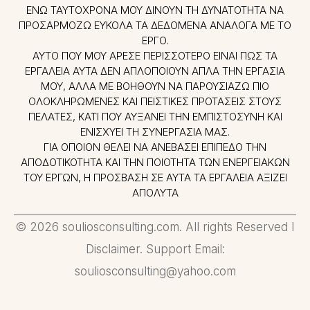
ΕΝΏ ΤΑΥΤΌΧΡΟΝΑ ΜΟΥ ΔΊΝΟΥΝ ΤΗ ΔΥΝΑΤΌΤΗΤΑ ΝΑ
ΠΡΟΣΑΡΜΌΖΩ ΕΎΚΟΛΑ ΤΑ ΔΕΔΟΜΈΝΑ ΑΝΆΛΟΓΑ ΜΕ ΤΟ
ΈΡΓΟ.
ΑΥΤΌ ΠΟΥ ΜΟΥ ΆΡΕΣΕ ΠΕΡΙΣΣΌΤΕΡΟ ΕΊΝΑΙ ΠΩΣ ΤΑ
ΕΡΓΑΛΕΊΑ ΑΥΤΆ ΔΕΝ ΑΠΛΟΠΟΙΟΎΝ ΑΠΛΆ ΤΗΝ ΕΡΓΑΣΊΑ
ΜΟΥ, ΑΛΛΆ ΜΕ ΒΟΗΘΟΎΝ ΝΑ ΠΑΡΟΥΣΙΆΖΩ ΠΙΟ
ΟΛΟΚΛΗΡΩΜΈΝΕΣ ΚΑΙ ΠΕΙΣΤΙΚΈΣ ΠΡΟΤΆΣΕΙΣ ΣΤΟΥΣ
ΠΕΛΆΤΕΣ, ΚΆΤΙ ΠΟΥ ΑΥΞΆΝΕΙ ΤΗΝ ΕΜΠΙΣΤΟΣΎΝΗ ΚΑΙ
ΕΝΙΣΧΎΕΙ ΤΗ ΣΥΝΕΡΓΑΣΊΑ ΜΑΣ.
ΓΙΑ ΌΠΟΙΟΝ ΘΈΛΕΙ ΝΑ ΑΝΕΒΆΣΕΙ ΕΠΊΠΕΔΟ ΤΗΝ
ΑΠΟΔΟΤΙΚΌΤΗΤΑ ΚΑΙ ΤΗΝ ΠΟΙΌΤΗΤΑ ΤΩΝ ΕΝΕΡΓΕΙΑΚΏΝ
ΤΟΥ ΈΡΓΩΝ, Η ΠΡΌΣΒΑΣΗ ΣΕ ΑΥΤΆ ΤΑ ΕΡΓΑΛΕΊΑ ΑΞΊΖΕΙ
ΑΠΌΛΥΤΑ
© 2026 souliosconsulting.com. All rights Reserved I
Disclaimer. Support Email:
souliosconsulting@yahoo.com