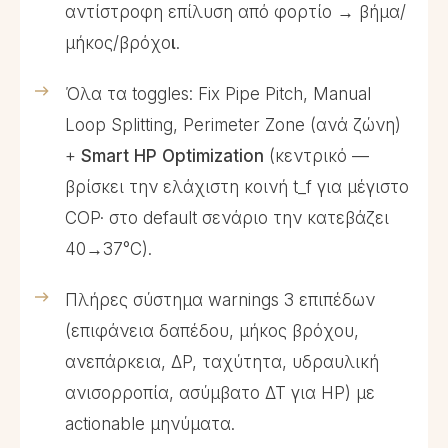
αντίστροφη επίλυση από φορτίο → βήμα/
μήκος/βρόχο
ι
.
Όλα τα toggles: Fix Pipe Pitch, Manual
Loop Splitting, Perimeter Zone (ανά ζώνη)
+
Smart HP Optimization
(κεντρικό —
βρίσκει την ελάχιστη κοινή t_f για μέγιστο
COP· στο default σενάριο την κατεβάζει
40→37°C).
Πλήρες σύστημα warnings 3 επιπέδων
(επιφάνεια δαπέδου, μήκος βρόχου,
ανεπάρκεια, ΔP, ταχύτητα, υδραυλική
ανισορροπία, ασύμβατο ΔΤ για HP) με
actionable μηνύματα.